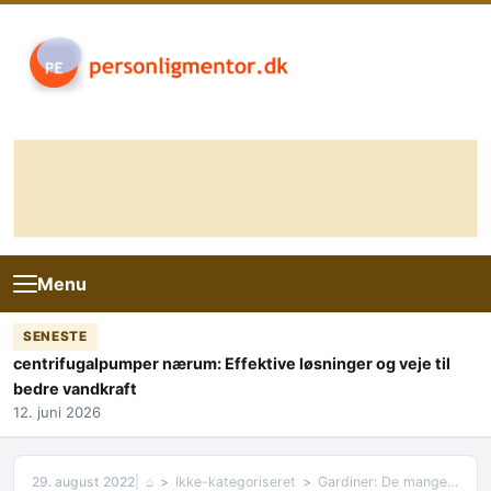
Skip to content
Menu
SENESTE
centrifugalpumper nærum: Effektive løsninger og veje til
bedre vandkraft
12. juni 2026
29. august 2022
⌂
Ikke-kategoriseret
Gardiner: De mange fordele for dig og dit hjem