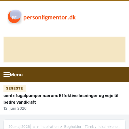
Skip to content
Menu
SENESTE
centrifugalpumper nærum: Effektive løsninger og veje til
bedre vandkraft
12. juni 2026
20. maj 2026
⌂
inspiration
Bogholder i Tårnby: lokal økonomihjælp til virksomheder og selvstændige