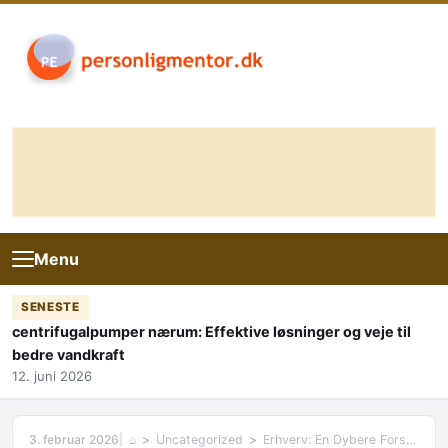
Skip to content
Menu
SENESTE
centrifugalpumper nærum: Effektive løsninger og veje til
bedre vandkraft
12. juni 2026
3. februar 2026
⌂
Uncategorized
Erhverv: En Dybere Forståelse af Dagens Erhvervsliv