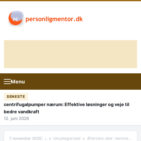
Skip to content
Menu
SENESTE
centrifugalpumper nærum: Effektive løsninger og veje til
bedre vandkraft
12. juni 2026
7. november 2025
⌂
Uncategorized
Æteriske olier: nemme tips til at vælge olier af høj kvalitet 2025